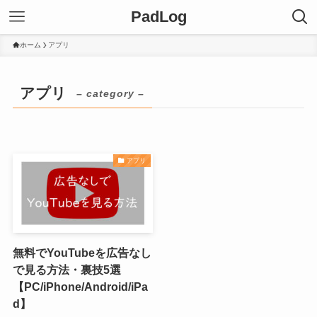
PadLog
ホーム
アプリ
アプリ
– category –
アプリ
無料でYouTubeを広告なし
で見る方法・裏技5選
【PC/iPhone/Android/iPa
d】