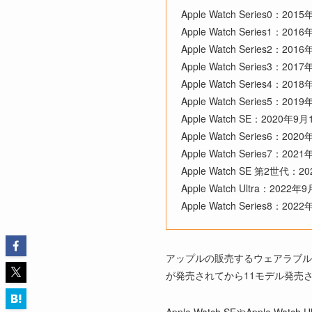
Apple Watch Series0：201
Apple Watch Series1：201
Apple Watch Series2：201
Apple Watch Series3：201
Apple Watch Series4：201
Apple Watch Series5：201
Apple Watch SE：2020年9月
Apple Watch Series6：202
Apple Watch Series7：202
Apple Watch SE 第2世代：2
Apple Watch Ultra：2022年
Apple Watch Series8：202
アップルの販売するウェアラブル端末であ
が発売されてから11モデル発売