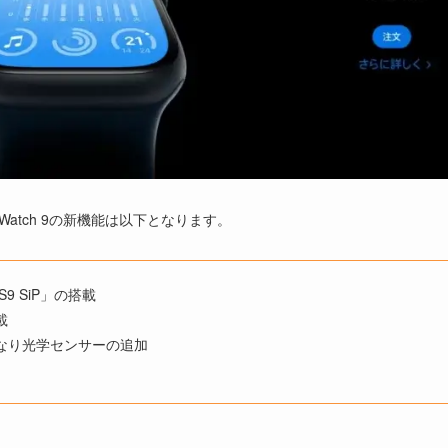
Watch 9の新機能は以下となります。
9 SiP」の搭載
載
なり光学センサーの追加